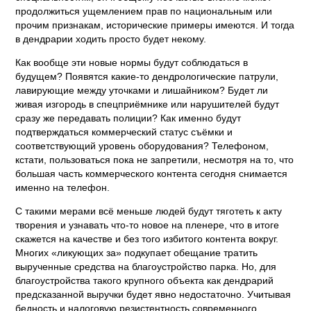
продолжиться ущемлением прав по национальным или
прочим признакам, исторические примеры имеются. И тогда
в дендрарии ходить просто будет некому.
Как вообще эти новые нормы будут соблюдаться в
будущем? Появятся какие-то дендрологические патрули,
лавирующие между уточками и лишайником? Будет ли
живая изгородь в спецприёмнике или нарушителей будут
сразу же передавать полиции? Как именно будут
подтверждаться коммерческий статус съёмки и
соответствующий уровень оборудования? Телефоном,
кстати, пользоваться пока не запретили, несмотря на то, что
большая часть коммерческого контента сегодня снимается
именно на телефон.
С такими мерами всё меньше людей будут тяготеть к акту
творения и узнавать что-то новое на пленере, что в итоге
скажется на качестве и без того избитого контента вокруг.
Многих «ликующих за» подкупает обещание тратить
вырученные средства на благоустройство парка. Но, для
благоустройства такого крупного объекта как дендрарий
предсказанной выручки будет явно недостаточно. Учитывая
бедность и налоговую резистентность современного