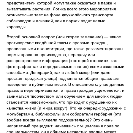
представители которой могут также оказаться в парке и
вытаптывать растения. Логика всего этого мероприятия
окончательно тает на фоне двухколёсного транспорта,
собаководов и алкашей, кои в парках водят целые
хороводы.
Второй основной вопрос (или скорее замечание) — явное
противоречие введённой таксы с правами граждан,
прописанными в конституции, где также регламентированы
нормы права на производство, передачу или
распространение информации (к которой относится как
фотография так и передаваемые знания) всеми законными
способами. Дендрарий, как и любой сквер (или даже
простая городская улица) подчиняется общим правилам
поведения в публичном месте. В описанном случае данные
правила перечёркиваются, а права граждан ущемляются, и
заниматься творчеством или обучением для многих людей
становится невозможным, что приводит к ухудшению их
качества жизни (и мира вокруг). Кто на очереди: художники с
мольбертами, библиофилы или собиратели гербария (эти
вообще всегда выглядели подозрительно)? Это очень
неприятный прецедент: начавшись с ущемления прав по
специальностям, он к общему несчастью вполне может